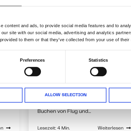
e content and ads, to provide social media features and to analy
Planung
,
Dienstreise
 our site with our social media, advertising and analytics partn
Geschäftsreise
 provided to them or that they’ve collected from your use of their
organisieren: So
läuft Ihre
Preferences
Statistics
Dienstreise
reibungslos
ALLOW SELECTION
Die durchdachte Planung einer
Geschäftsreise erfordert mehr als das
Buchen von Flug und...
en
Lesezeit: 4 Min.
Weiterlesen