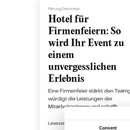
Planung
,
Dienstreise
Hotel für
Firmenfeiern: So
wird Ihr Event zu
einem
unvergesslichen
Erlebnis
Eine Firmenfeier stärkt den Teamg
würdigt die Leistungen der
Mitarbeiter:innen und schafft...
Lesezeit: 5 Min.
Weiterles
Consent