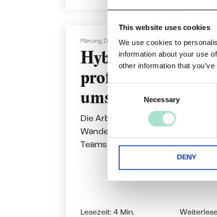
This website uses cookies
We use cookies to personalis
Planung
,
Dienstreise
information about your use of
Hybrid-Meetings
other information that you’ve
professionell
C
umsetzen
Necessary
o
n
Die Arbeitswelt befindet sich im
s
Wandel: Remote Work, dezentrale
e
Teams und internationale...
n
t
DENY
S
e
l
e
Lesezeit: 4 Min.
Weiterles
c