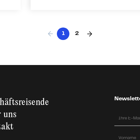
1
2
Newslett
häfts­reisende
 uns
takt