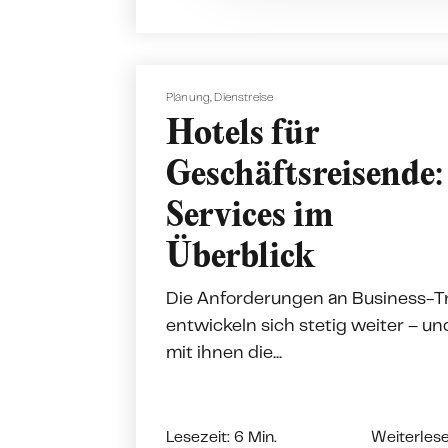
t
i
o
n
Planung
,
Dienstreise
Hotels für
Geschäftsreisende:
Services im
Überblick
Die Anforderungen an Business-T
entwickeln sich stetig weiter – un
mit ihnen die...
Lesezeit: 6 Min.
Weiterles