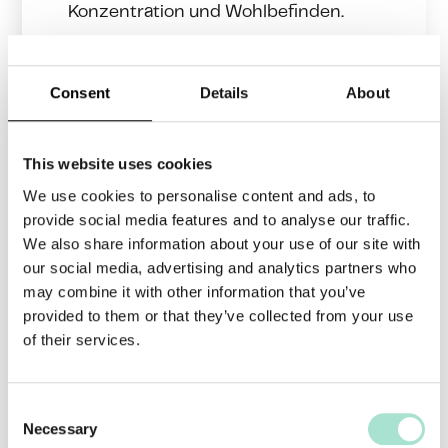
Konzentration und Wohlbefinden.
Mit abwechslungsreichen Indoor-
Aktivitäten gestalten Sie Ihr Teamevent
Consent
Details
About
lebendig und fördern das Teamgefühl
nachhaltig.
This website uses cookies
We use cookies to personalise content and ads, to
Erlebnisreiche
provide social media features and to analyse our traffic.
Aktivitäten unter freiem
We also share information about your use of our site with
our social media, advertising and analytics partners who
Himmel
may combine it with other information that you’ve
provided to them or that they’ve collected from your use
Viele Hotels bieten Außenbereiche, die
of their services.
sich für
Teambuilding-Aktivitäten im
Freien
eignen. Direkt auf dem
C
Hotelgelände können Gruppen
Necessary
o
gemeinsam Herausforderungen meistern,