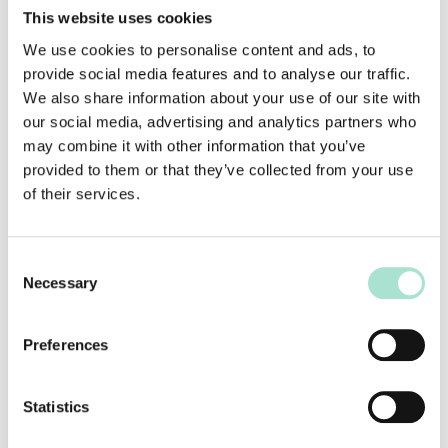
voneinander getrennt übertragen
This website uses cookies
werden – ideal bei Gruppenarbeiten
We use cookies to personalise content and ads, to
oder Diskussionen.
provide social media features and to analyse our traffic.
Klare Bilder schaffen Nähe und
We also share information about your use of our site with
Vertrauen, was besonders bei
our social media, advertising and analytics partners who
Präsentationen oder emotionalen
may combine it with other information that you’ve
Themen wichtig ist.
provided to them or that they’ve collected from your use
of their services.
Dynamische Sprecherverfolgung (z. B.
per Auto-Tracking-Kameras)
ermöglicht eine flüssige Übertragung
C
und vermeidet ständiges Umstellen
Necessary
o
oder manuelles Nachjustieren.
n
s
Preferences
Große, gut sichtbare
Bildschirme
sind
e
notwendig, damit auch die
n
t
Statistics
Präsenzteilnehmer:innen die digitalen
S
Inhalte und Online-Zuschaltungen gut