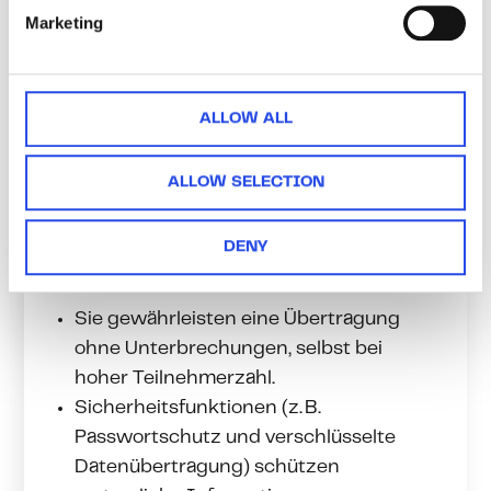
e
verfolgen können. Sie stellen sicher, dass
Marketing
l
Remote-Beiträge gleichwertig
e
wahrgenommen werden. Auch geteilte
c
Präsentationen, Chats oder interaktive
t
ALLOW ALL
Tools müssen sichtbar sein, um alle
i
gleichermaßen einzubinden.
o
ALLOW SELECTION
n
Professionelle, stabile
Streaming-
Plattformen
sind das Rückgrat jeder
DENY
hybriden Veranstaltung.
Sie gewährleisten eine Übertragung
ohne Unterbrechungen, selbst bei
hoher Teilnehmerzahl.
Sicherheitsfunktionen (z. B.
Passwortschutz und verschlüsselte
Datenübertragung) schützen