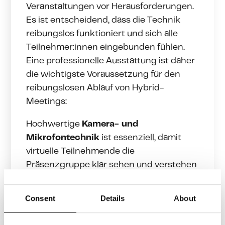
Veranstaltungen vor Herausforderungen.
Es ist entscheidend, dass die Technik
reibungslos funktioniert und sich alle
Teilnehmer:innen eingebunden fühlen.
Eine professionelle Ausstattung ist daher
die wichtigste Voraussetzung für den
reibungslosen Ablauf von Hybrid-
Meetings:
Hochwertige
Kamera- und
Mikrofontechnik
ist essenziell, damit
virtuelle Teilnehmende die
Präsenzgruppe klar sehen und verstehen
können.
Consent
Details
About
Mehrkanalton sorgt dafür, dass
unterschiedliche Sprecher deutlich